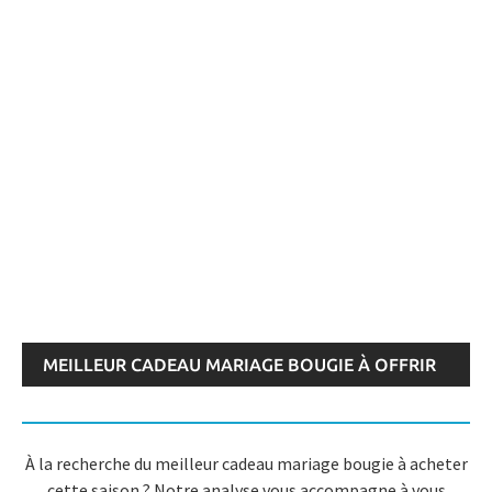
MEILLEUR CADEAU MARIAGE BOUGIE À OFFRIR
OU ACHETER > AVIS AOÛT 2026
À la recherche du meilleur cadeau mariage bougie à acheter
cette saison ? Notre analyse vous accompagne à vous