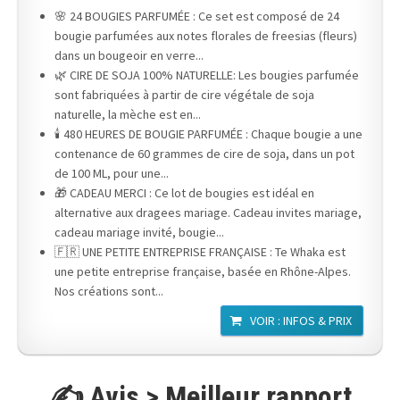
🌸 24 BOUGIES PARFUMÉE : Ce set est composé de 24
bougie parfumées aux notes florales de freesias (fleurs)
dans un bougeoir en verre...
🌿 CIRE DE SOJA 100% NATURELLE: Les bougies parfumée
sont fabriquées à partir de cire végétale de soja
naturelle, la mèche est en...
🕯️ 480 HEURES DE BOUGIE PARFUMÉE : Chaque bougie a une
contenance de 60 grammes de cire de soja, dans un pot
de 100 ML, pour une...
🎁 CADEAU MERCI : Ce lot de bougies est idéal en
alternative aux dragees mariage. Cadeau invites mariage,
cadeau mariage invité, bougie...
🇫🇷 UNE PETITE ENTREPRISE FRANÇAISE : Te Whaka est
une petite entreprise française, basée en Rhône-Alpes.
Nos créations sont...
VOIR : INFOS & PRIX
✍️ Avis > Meilleur rapport