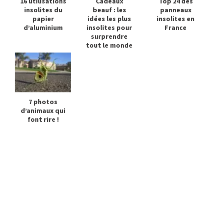
16 utilisations
Cadeaux
Top 24 des
insolites du
beauf : les
panneaux
papier
idées les plus
insolites en
d’aluminium
insolites pour
France
surprendre
tout le monde
7 photos
d’animaux qui
font rire !