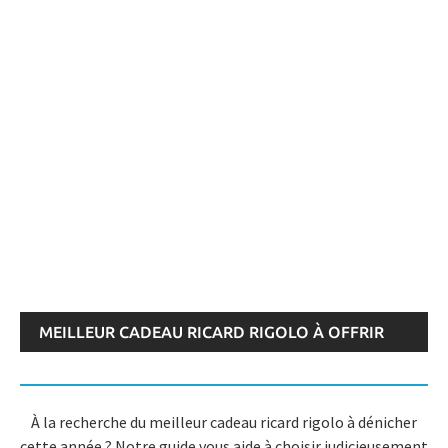
MEILLEUR CADEAU RICARD RIGOLO À OFFRIR
OU ACHETER > AVIS AOÛT 2026
À la recherche du meilleur cadeau ricard rigolo à dénicher
cette année ? Notre guide vous aide à choisir judicieusement