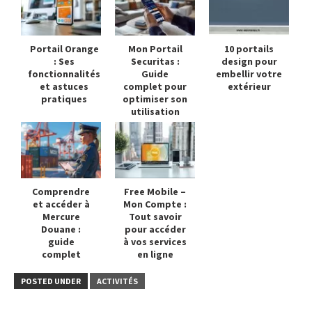
Portail Orange
Mon Portail
10 portails
: Ses
Securitas :
design pour
fonctionnalités
Guide
embellir votre
et astuces
complet pour
extérieur
pratiques
optimiser son
utilisation
Comprendre
Free Mobile –
et accéder à
Mon Compte :
Mercure
Tout savoir
Douane :
pour accéder
guide
à vos services
complet
en ligne
POSTED UNDER
ACTIVITÉS