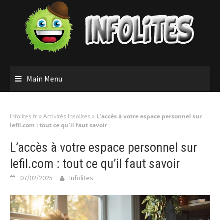
Skip
to
content
Main Menu
Infolites.fr
»
Activités Insolites
»
L’accès à votre espace personnel sur
lefil.com : tout ce qu’il faut savoir
L’accès à votre espace personnel sur
lefil.com : tout ce qu’il faut savoir
07/02/2025
Infolites