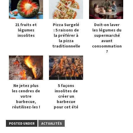
21 fruits et
Pizza Surgelé
Doit-on laver
légumes
: 5 raisons de
les légumes du
insolites
la préférer à
supermarché
la pizza
avant
traditionnelle
consommation
?
Ne jetez plus
5 façons
les cendres de
insolites de
votre
créer un
barbecue,
barbecue
réutilisez-les !
pour cet été
POSTED UNDER
ACTUALITÉS