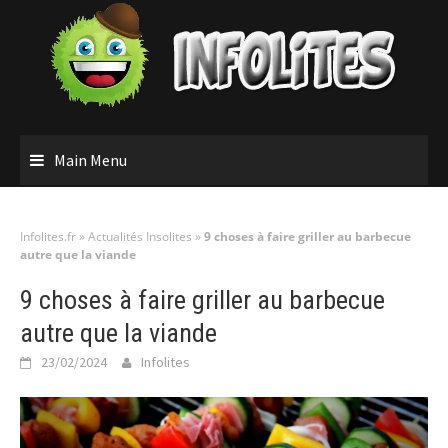
Skip
to
content
Main Menu
Infolites.fr
»
Actualités Insolites
»
9 choses à faire griller au barbecue
autre que la viande
9 choses à faire griller au barbecue
autre que la viande
23/02/2024
Infolites