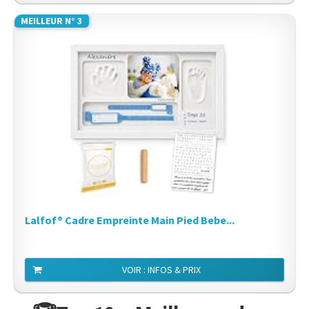
MEILLEUR N° 3
Lalfof® Cadre Empreinte Main Pied Bebe...
VOIR : INFOS & PRIX