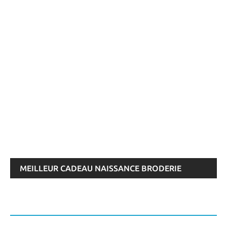
MEILLEUR CADEAU NAISSANCE BRODERIE
PERSONNALISÉE À OFFRIR OU ACHETER > AVIS
AOÛT 2026