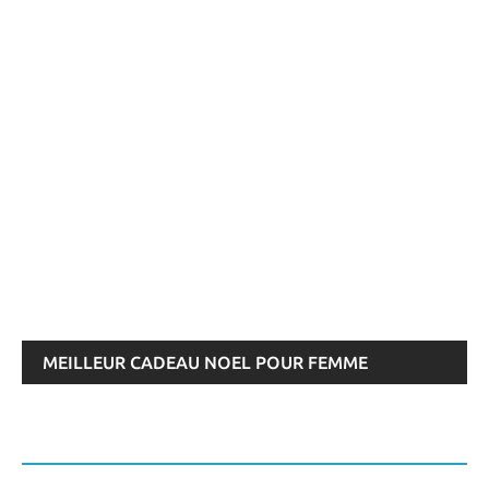
MEILLEUR CADEAU NOEL POUR FEMME
ENCEINTE À OFFRIR OU ACHETER > AVIS AOÛT
2026